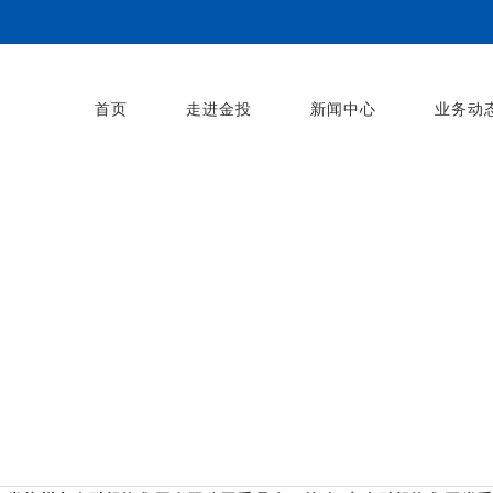
首页
走进金投
新闻中心
业务动