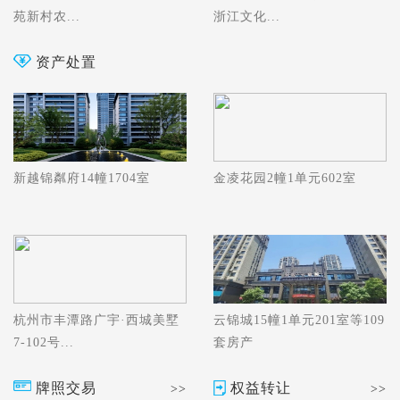
苑新村农...
浙江文化...
资产处置
新越锦粼府14幢1704室
金凌花园2幢1单元602室
杭州市丰潭路广宇·西城美墅
云锦城15幢1单元201室等109
7-102号...
套房产
牌照交易
权益转让
>>
>>