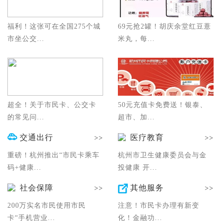
福利！这张可在全国275个城
69元抢2罐！胡庆余堂红豆薏
市坐公交...
米丸，每...
超全！关于市民卡、公交卡
50元充值卡免费送！银泰、
的常见问...
超市、加...
交通出行
医疗教育
>>
>>
重磅！杭州推出“市民卡乘车
杭州市卫生健康委员会与金
码+健康...
投健康 开...
社会保障
其他服务
>>
>>
200万实名市民使用市民
注意！市民卡办理有新变
卡“手机营业...
化！金融功...