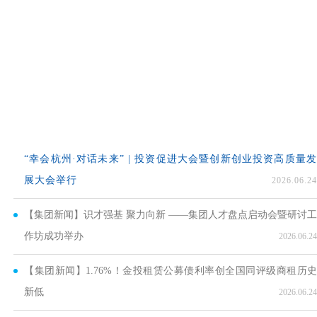
巩固“破局”成果 迈向“立新”征程 | 市金融投资集团召开
“幸会杭州·对话未来” | 投资促进大会暨创新创业投资高质量发
展大会举行
2026.06.24
【集团新闻】识才强基 聚力向新 ——集团人才盘点启动会暨研讨工
作坊成功举办
2026.06.24
【集团新闻】1.76%！金投租赁公募债利率创全国同评级商租历史
新低
2026.06.24