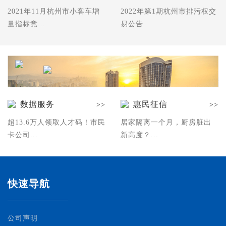
2021年11月杭州市小客车增
2022年第1期杭州市排污权交
量指标竞...
易公告
数据服务
惠民征信
>>
>>
超13.6万人领取人才码！市民
居家隔离一个月，厨房脏出
卡公司...
新高度？...
快速导航
公司声明